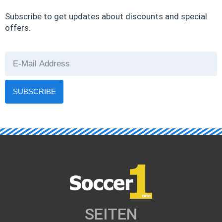
30%
Subscribe to get updates about discounts and special
offers.
SEASON
DISCOUNT
SUBSCRIBE
Sed ut perspiciatis
unde omnis iste
natus error sit
voluptatem
accusantium
doloremque
BOOK NOW
SEITEN